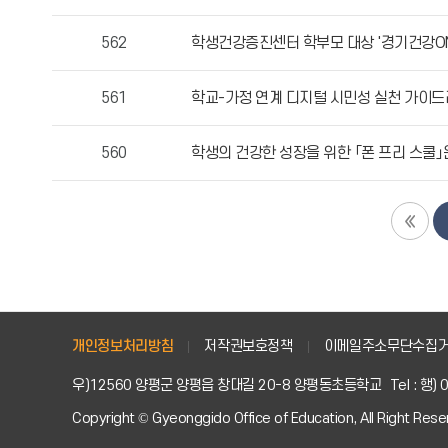
목,
작
562
학생건강증진센터 학부모 대상 '경기건강ON
성
자,
561
학교-가정 연계 디지털 시민성 실천 가이드라인
등
록
일,
560
학생의 건강한 성장을 위한 「폰 프리 스쿨」
조
회
수
정
보
를
확
인
개인정보처리방침
저작권보호정책
이메일주소무단수집
할
우)12560 양평군 양평읍 창대길 20-8 양평동초등학교
Tel : 행
수
있
Copyright © Gyeonggido Office of Education, All Right Rese
습