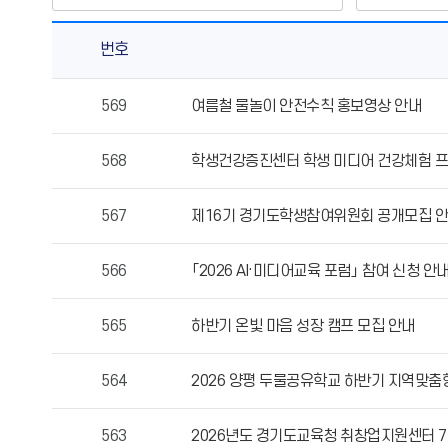
번호
가
569
여름철 물놀이 안전수칙 홍보영상 안내
정
통
568
학생건강증진센터 학생 미디어 건강체험 프
신
문
(교
567
제16기 경기도학생참여위원회 공개모집 
육
청)
566
「2026 AI·미디어교육 포럼」 참여 신청 안
의
게
565
하반기 온빛 마음 성장 캠프 모집 안내
시
물
번
564
2026 양평 두물공유학교 하반기 지역맞춤
호,
제
563
2026년도 경기도교육청 취창업지원센터 