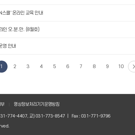
스쿨' 온라인 교육 안내
 오.분.만. (8월호)
운영 안내
1
2
3
4
5
6
7
8
9
10
거부
영상정보처리기기운영방침
) 031-774-4407, 교) 031-773-8547 | Fax : 031-771-9796
rved.