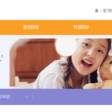
홈
로그
열린마당
학생마당
교육청)