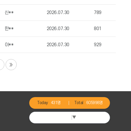
신**
2026.07.30
789
한**
2026.07.30
801
이**
2026.07.30
929
Today
431명
Total
605998명
Select Language
▼