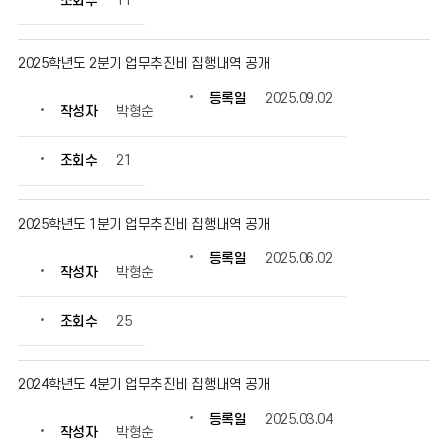
조회수
11
록
일,
조
2025학년도 2분기 업무추진비 집행내역 공개
회
수
등록일
2025.09.02
작성자
박형순
정
보
를
조회수
21
확
인
할
2025학년도 1분기 업무추진비 집행내역 공개
수
등록일
2025.06.02
있
작성자
박형순
습
니
조회수
25
다.
2024학년도 4분기 업무추진비 집행내역 공개
등록일
2025.03.04
작성자
박형순