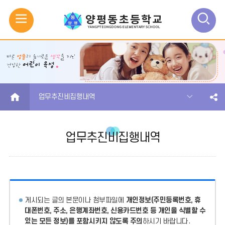
모
검
바
색
일
열
메
기
HOME
업무추진비집행내역
뉴
업무추진비집행내역
열
기
게시되는 글의 본문이나 첨부파일에
개인정보(주민등록번호, 휴
대폰번호, 주소, 은행계좌번호, 신용카드번호 등 개인을 식별할 수
있는 모든 정보)를 포함시키지 않도록 주의
하시기 바랍니다.