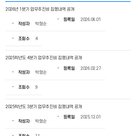
업
2026년 1분기 업무추진비 집행내역 공개
무
추
등록일
2026.06.01
작성자
박형순
진
비
집
조회수
4
행
내
역
2025학년도 4분기 업무추진비 집행내역 공개
의
등록일
2026.02.27
게
작성자
박형순
시
물
조회수
9
번
호,
제
2025학년도 3분기 업무추진비 집행내역 공개
목,
작
등록일
2025.12.01
성
작성자
박형순
자,
등