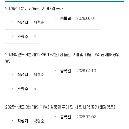
신
2026년 1분기 상품권 구매내역 공개
용
카
등록일
2026.06.01
작성자
박형순
드/
상
품
조회수
4
권
구
매
2025학년도 4분기(12-26.1~2월) 상품권 구매 및 사용 내역 공개(해당없
의
음)
게
등록일
2026.04.10
시
작성자
박형순
물
번
조회수
5
호,
제
목,
2025학년도 3분기(9-11월) 상품권 구매 및 사용 내역 공개(해당없음)
작
성
등록일
2025.12.02
자,
작성자
박형순
등