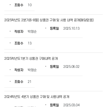
록
조회수
10
일,
조
회
2025학년도 2분기(6-8월) 상품권 구매 및 사용 내역 공개(해당없음)
수
정
등록일
2025.10.13
작성자
박형순
보
를
확
조회수
13
인
할
수
2025학년도1분기 상품권 구매내역 공개
있
등록일
2025.06.02
습
작성자
박형순
니
다.
조회수
21
2024학년도 4분기 상품권 구매 및 사용내역 공개
등록일
2025.03.04