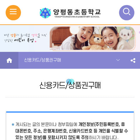
모
검
바
색
일
열
메
기
HOME
신용카드/상품권구매
뉴
신용카드/상품권구매
열
기
게시되는 글의 본문이나 첨부파일에
개인정보(주민등록번호, 휴
대폰번호, 주소, 은행계좌번호, 신용카드번호 등 개인을 식별할 수
있는 모든 정보)를 포함시키지 않도록 주의
하시기 바랍니다.