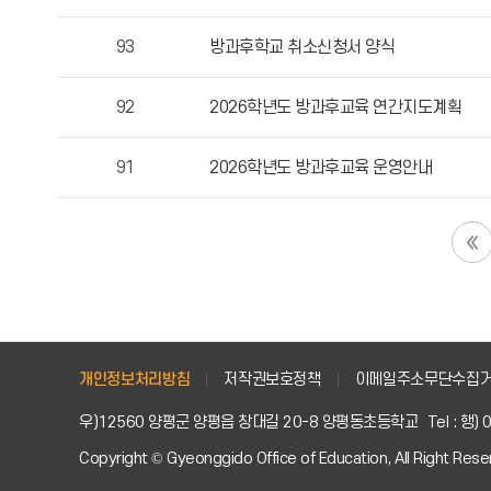
자,
등
93
방과후학교 취소신청서 양식
록
일,
92
2026학년도 방과후교육 연간지도계획
조
회
수
91
2026학년도 방과후교육 운영안내
정
보
를
확
인
할
수
있
개인정보처리방침
저작권보호정책
이메일주소무단수집
습
우)12560 양평군 양평읍 창대길 20-8 양평동초등학교
Tel : 행
니
다.
Copyright © Gyeonggido Office of Education, All Right Rese