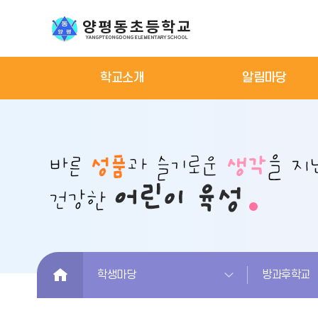
학교소개
알림마당
HOME
학생마당
방과후학교