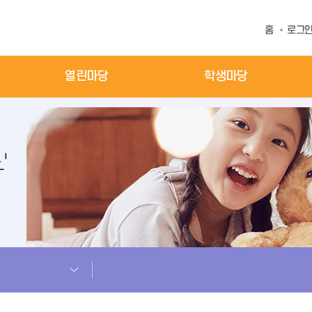
홈
로그
열린마당
학생마당