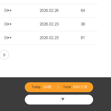
이**
2026.02.26
64
이**
2026.02.23
38
이**
2026.02.23
81
Today
554명
Total
606121명
Select Language
▼